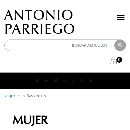
ANTONIO
PARRIEGO
0
R E B A J A S
R E B A J A S
MUJER
/
CUÑAS Y YUTES
MUJER