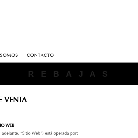
 SOMOS
CONTACTO
ANTONIO PARRIEGO
R E B A J A S
E VENTA
TIO WEB
adelante, “Sitio Web”) está operada por: