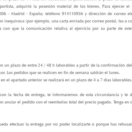
sportista, adquirió la posesión material de los bienes. Para ejercer el
8006 - Madrid - España; teléfono 914110956 y dirección de correo el
ón inequívoca (por ejemplo, una carta enviada por correo postal, fax o co
ta con que la comunicación relativa al ejercicio por su parte de es
en un plazo de entre 24 / 48 h laborables a partir de la confirmación de
or. Los pedidos que se realicen en fin de semana saldrán el lunes.
en el apartado anterior se realizará en un plazo de 4 a 7 días laborables
on la fecha de entrega, te informaremos de esta circunstancia y te 
en anular el pedido con el reembolso total del precio pagado. Tenga en 
eda efectuar la entrega por no poder localizarte o porque has rehusad