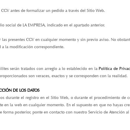
 CGV antes de formalizar un pedido a través del Sitio Web.
io social de LA EMPRESA, indicado en el apartado anterior.
r las presentes CGV en cualquier momento y sin previo aviso. No obstant
d a la modificación correspondiente.
lites serán tratados con arreglo a lo establecido en la
Política de Priva
proporcionados son veraces, exactos y se corresponden con la realidad.
CCIÓN DE LOS DATOS
dos durante el registro en el Sitio Web, o durante el procedimiento de c
arte en la web en cualquier momento. En el supuesto en que no hayas cre
e forma posterior, ponte en contacto con nuestro Servicio de Atención al 
ente en castellano y consta de varios pasos que se resumen a continuaci