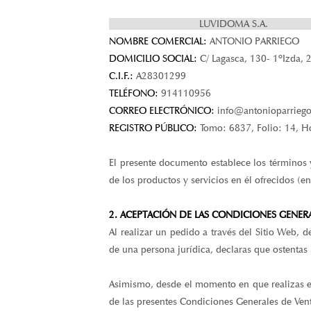
LUVIDOMA S.A.
NOMBRE COMERCIAL:
ANTONIO PARRIEGO
DOMICILIO SOCIAL:
C/ Lagasca, 130- 1ºIzda,
C.I.F.:
A28301299
TELÉFONO:
914110956
CORREO ELECTRÓNICO:
info@antonioparrieg
REGISTRO PÚBLICO:
Tomo: 6837, Folio: 14, H
El presente documento establece los términos 
de los productos y servicios en él ofrecidos (
2. ACEPTACIÓN DE LAS CONDICIONES GENER
Al realizar un pedido a través del Sitio Web, 
de una persona jurídica, declaras que ostentas 
Asimismo, desde el momento en que realizas el
de las presentes Condiciones Generales de Ven