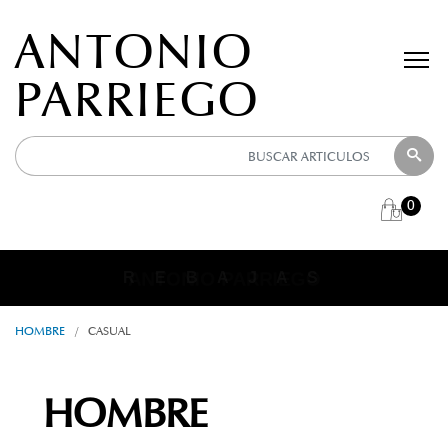
ANTONIO
PARRIEGO
0
ANTONIO PARRIEGO
R E B A J A S
HOMBRE
/
CASUAL
HOMBRE