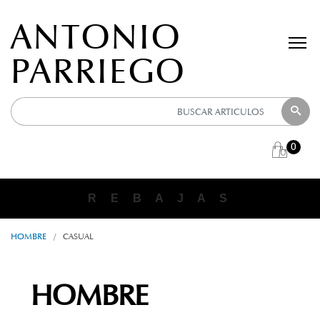
ANTONIO
PARRIEGO
0
ANTONIO PARRIEGO
R E B A J A S
HOMBRE
/
CASUAL
HOMBRE