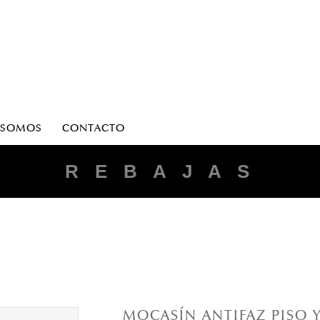
 SOMOS
CONTACTO
R E B A J A S
MOCASÍN ANTIFAZ PISO Y