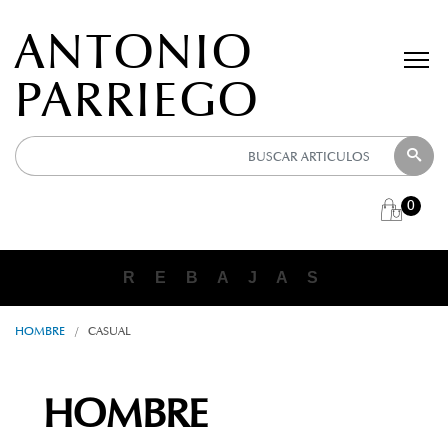
ANTONIO
PARRIEGO
0
R E B A J A S
HOMBRE
/
CASUAL
HOMBRE