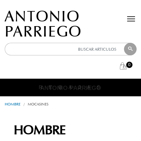
ANTONIO
PARRIEGO
0
ANTONIO PARRIEGO
R E B A J A S
HOMBRE
/
MOCASINES
HOMBRE