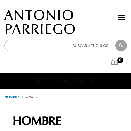
ANTONIO
PARRIEGO
0
ANTONIO PARRIEGO
R E B A J A S
HOMBRE
/
CASUAL
HOMBRE