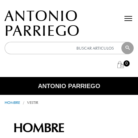
ANTONIO
PARRIEGO
0
ANTONIO PARRIEGO
R E B A J A S
HOMBRE
/
VESTIR
HOMBRE