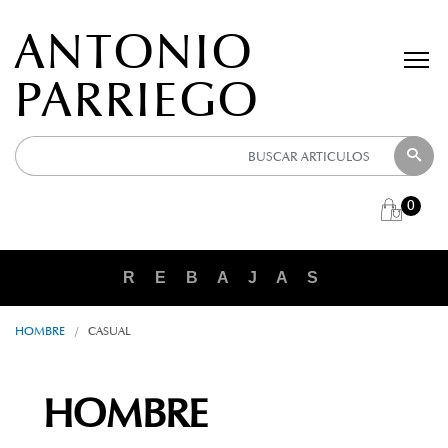
ANTONIO
PARRIEGO
0
R E B A J A S
HOMBRE
/
CASUAL
HOMBRE