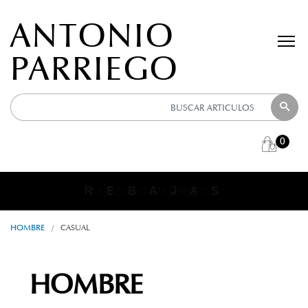
ANTONIO
PARRIEGO
0
ANTONIO PARRIEGO
R E B A J A S
HOMBRE
/
CASUAL
HOMBRE