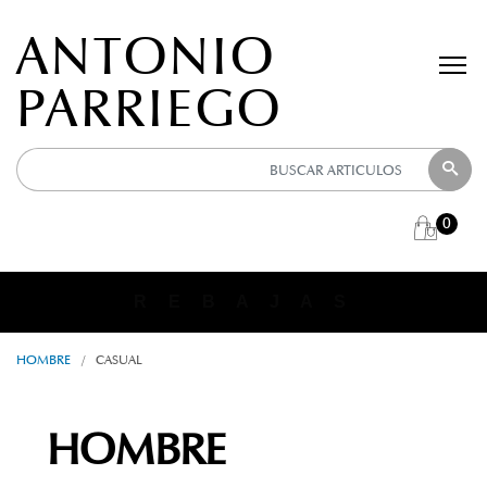
ANTONIO
PARRIEGO
0
ANTONIO PARRIEGO
R E B A J A S
HOMBRE
/
CASUAL
HOMBRE