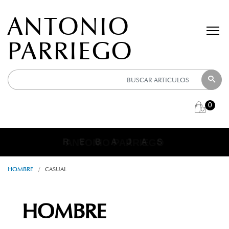
ANTONIO
PARRIEGO
0
ANTONIO PARRIEGO
R E B A J A S
HOMBRE
/
CASUAL
HOMBRE