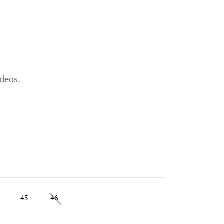
rdeos.
45
46