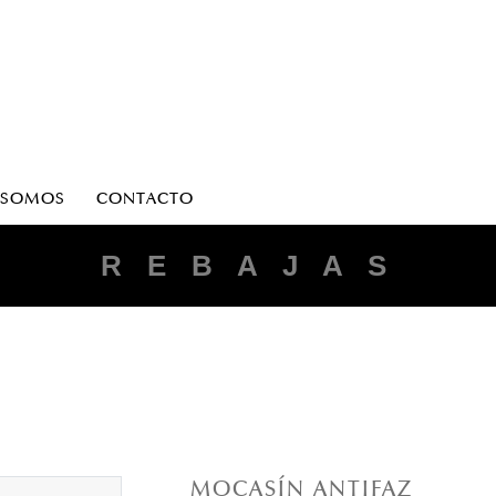
 SOMOS
CONTACTO
R E B A J A S
MOCASÍN ANTIFAZ