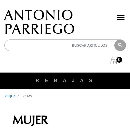
ANTONIO
PARRIEGO
0
R E B A J A S
MUJER
/
BOTAS
MUJER