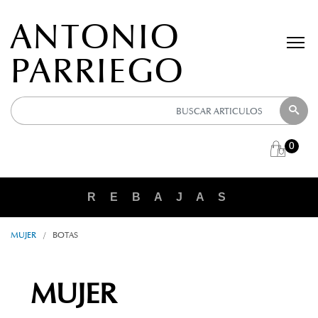
ANTONIO
PARRIEGO
0
R E B A J A S
MUJER
/
BOTAS
MUJER