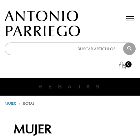
ANTONIO
PARRIEGO
0
R E B A J A S
MUJER
/
BOTAS
MUJER