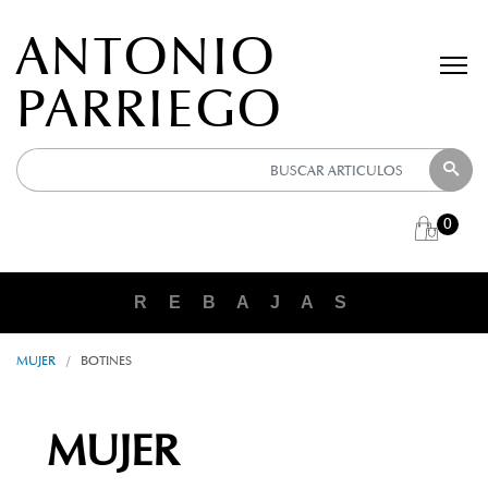
ANTONIO
PARRIEGO
0
R E B A J A S
MUJER
/
BOTINES
MUJER