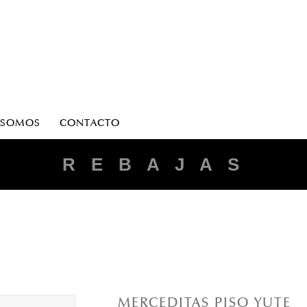
 SOMOS
CONTACTO
R E B A J A S
MERCEDITAS PISO YUTE