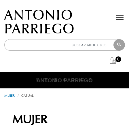
ANTONIO
PARRIEGO
0
ANTONIO PARRIEGO
R E B A J A S
MUJER
/
CASUAL
MUJER