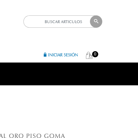
0
INICIAR SESIÓN
R 
TAL ORO PISO GOMA