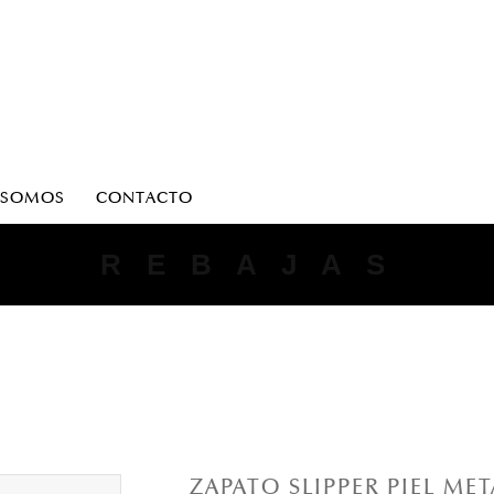
 SOMOS
CONTACTO
ANTONIO PARRIEGO
R E B A J A S
ZAPATO SLIPPER PIEL ME