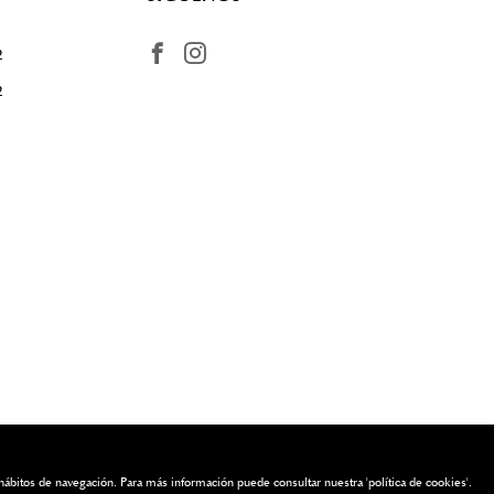
2
2
us hábitos de navegación. Para más información puede consultar nuestra
'política de cookies'
.
¿Quieres más información? Escríbenos