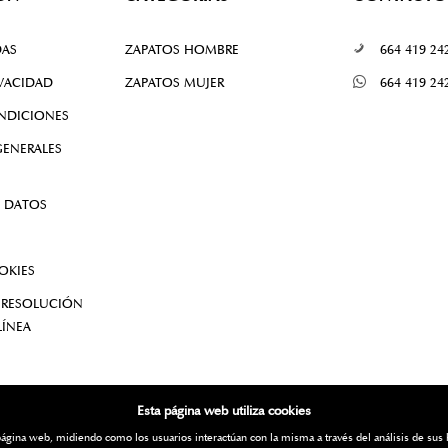
DAS
ZAPATOS HOMBRE
664 419 24
IVACIDAD
ZAPATOS MUJER
664 419 24
NDICIONES
ENERALES
 DATOS
OKIES
 RESOLUCIÓN
LÍNEA
Esta página web utiliza cookies
la página web, midiendo como los usuarios interactúan con la misma a través del análisis de s