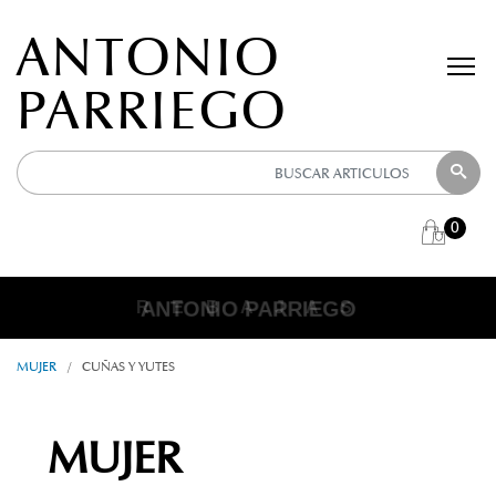
ANTONIO
PARRIEGO
0
ANTONIO PARRIEGO
R E B A J A S
MUJER
/
CUÑAS Y YUTES
MUJER