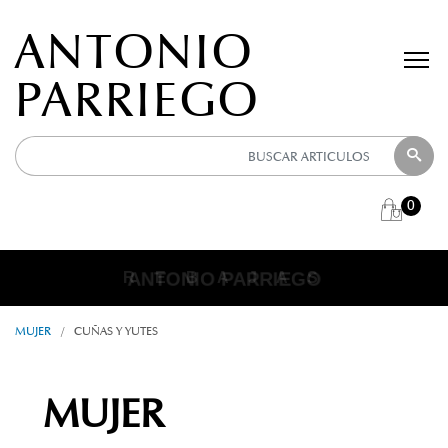
ANTONIO
PARRIEGO
0
ANTONIO PARRIEGO
R E B A J A S
MUJER
/
CUÑAS Y YUTES
MUJER