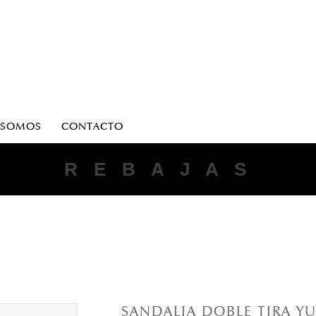
 SOMOS
CONTACTO
ANTONIO PARRIEGO
R E B A J A S
SANDALIA DOBLE TIRA Y