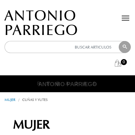
ANTONIO
PARRIEGO
0
ANTONIO PARRIEGO
R E B A J A S
MUJER
/
CUÑAS Y YUTES
MUJER