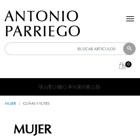
ANTONIO
PARRIEGO
0
ANTONIO PARRIEGO
R E B A J A S
MUJER
/
CUÑAS Y YUTES
MUJER