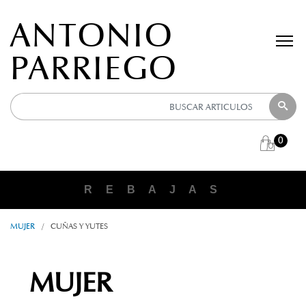
ANTONIO
PARRIEGO
0
R E B A J A S
MUJER
/
CUÑAS Y YUTES
MUJER