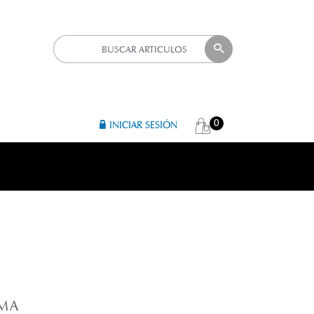
0
INICIAR SESIÓN
R 
RMA