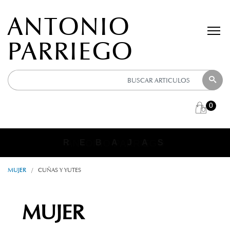
ANTONIO
PARRIEGO
0
ANTONIO PARRIEGO
R E B A J A S
MUJER
/
CUÑAS Y YUTES
MUJER