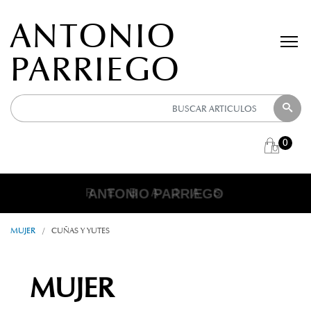
ANTONIO
PARRIEGO
0
ANTONIO PARRIEGO
R E B A J A S
MUJER
/
CUÑAS Y YUTES
MUJER