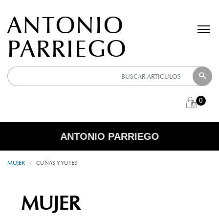
ANTONIO
PARRIEGO
0
ANTONIO PARRIEGO
R E B A J A S
MUJER
/
CUÑAS Y YUTES
MUJER