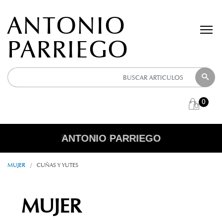
ANTONIO
PARRIEGO
0
ANTONIO PARRIEGO
R E B A J A S
MUJER
/
CUÑAS Y YUTES
MUJER