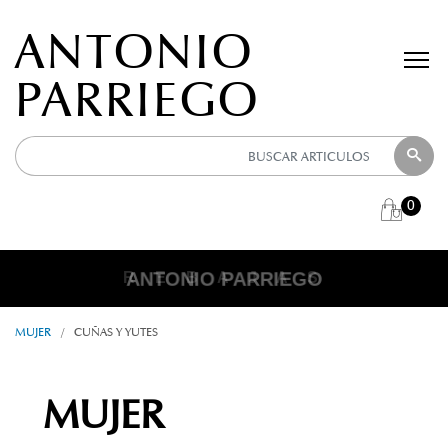
ANTONIO
PARRIEGO
0
ANTONIO PARRIEGO
R E B A J A S
MUJER
/
CUÑAS Y YUTES
MUJER