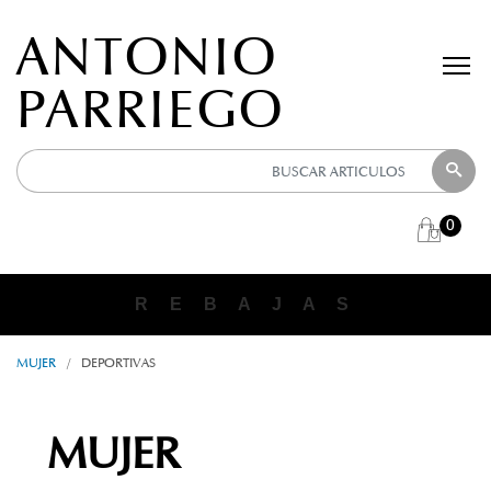
ANTONIO
PARRIEGO
0
ANTONIO PARRIEGO
R E B A J A S
MUJER
/
DEPORTIVAS
MUJER