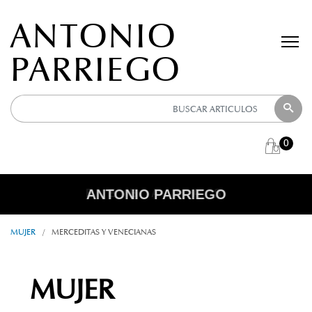
ANTONIO
PARRIEGO
0
ANTONIO PARRIEGO
R E B A J A S
MUJER
/
MERCEDITAS Y VENECIANAS
MUJER