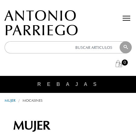
ANTONIO
PARRIEGO
0
R E B A J A S
MUJER
/
MOCASINES
MUJER