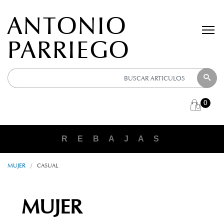
ANTONIO
PARRIEGO
0
R E B A J A S
MUJER
/
CASUAL
MUJER