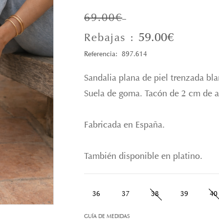
69.00€
59.00€
Rebajas :
Referencia: 897.614
Sandalia plana de piel trenzada blan
Suela de goma. Tacón de 2 cm de a
Fabricada en España.
También disponible en platino.
36
37
38
39
40
GUÍA DE MEDIDAS