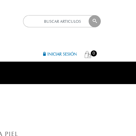
0
INICIAR SESIÓN
R 
 PIEL