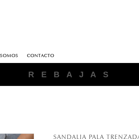
 SOMOS
CONTACTO
ANTONIO PARRIEGO
R E B A J A S
SANDALIA PALA TRENZADA