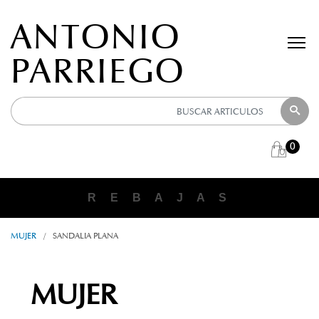
ANTONIO
PARRIEGO
0
R E B A J A S
MUJER
/
SANDALIA PLANA
MUJER