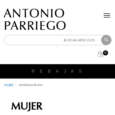
ANTONIO
PARRIEGO
0
R E B A J A S
MUJER
/
SANDALIA PLANA
MUJER