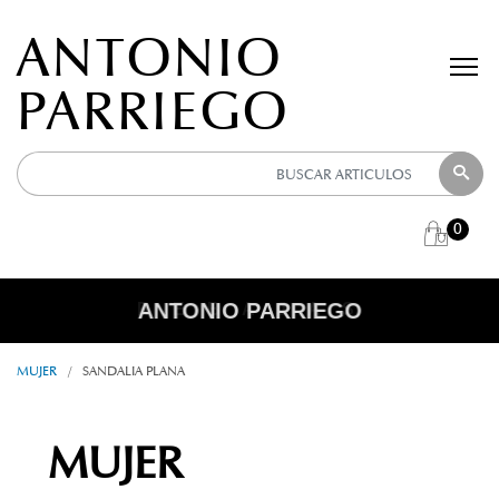
ANTONIO
PARRIEGO
0
ANTONIO PARRIEGO
R E B A J A S
MUJER
/
SANDALIA PLANA
MUJER