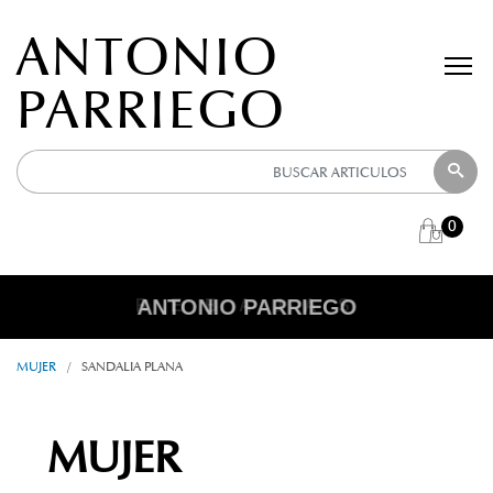
ANTONIO
PARRIEGO
0
ANTONIO PARRIEGO
R E B A J A S
MUJER
/
SANDALIA PLANA
MUJER