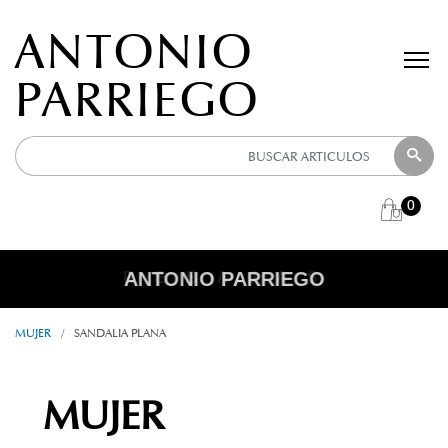
ANTONIO
PARRIEGO
0
ANTONIO PARRIEGO
R E B A J A S
MUJER
/
SANDALIA PLANA
MUJER