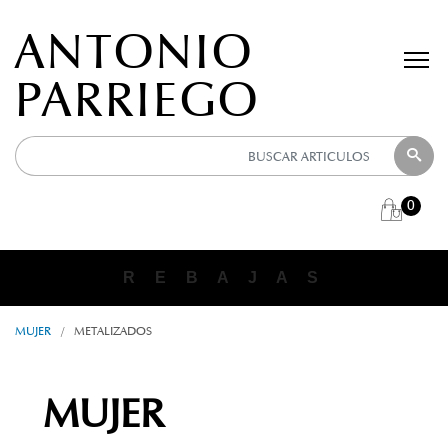
ANTONIO
PARRIEGO
0
R E B A J A S
MUJER
/
METALIZADOS
MUJER