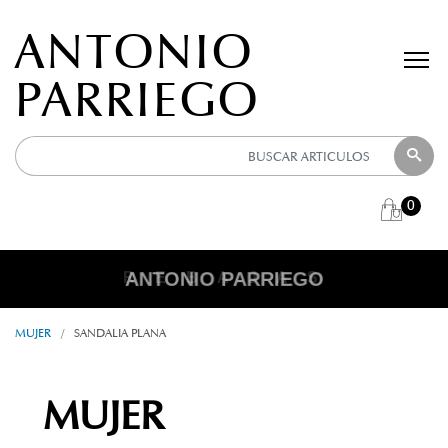
ANTONIO
PARRIEGO
0
ANTONIO PARRIEGO
R E B A J A S
MUJER
/
SANDALIA PLANA
MUJER