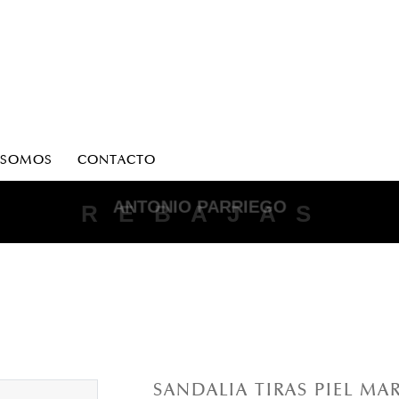
 SOMOS
CONTACTO
ANTONIO PARRIEGO
R E B A J A S
SANDALIA TIRAS PIEL M