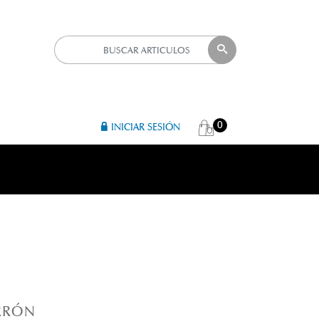
0
INICIAR SESIÓN
R 
ARRÓN