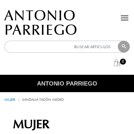
ANTONIO
PARRIEGO
0
ANTONIO PARRIEGO
R E B A J A S
MUJER
/
SANDALIA TACÓN MEDIO
MUJER