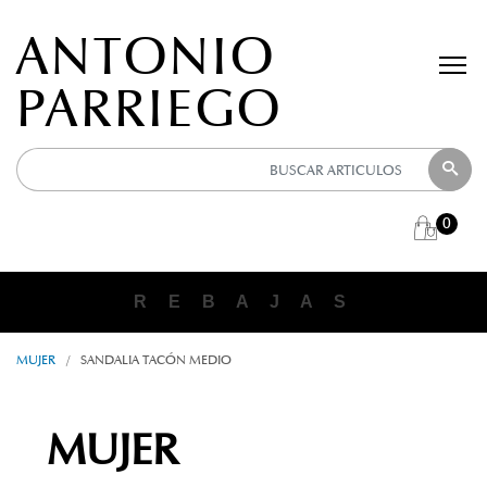
ANTONIO
PARRIEGO
0
R E B A J A S
MUJER
/
SANDALIA TACÓN MEDIO
MUJER