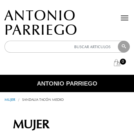
ANTONIO
PARRIEGO
0
ANTONIO PARRIEGO
R E B A J A S
MUJER
/
SANDALIA TACÓN MEDIO
MUJER