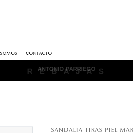
 SOMOS
CONTACTO
ANTONIO PARRIEGO
R E B A J A S
SANDALIA TIRAS PIEL M