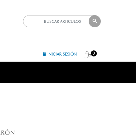
0
INICIAR SESIÓN
R 
ARRÓN